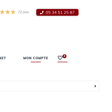
05 34 51 25 87
72
avis
0
NET
MON COMPTE