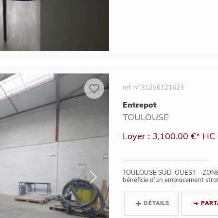
ref. n° 31256121623
Entrepot
TOULOUSE
Loyer : 3,100.00 €*
HC
TOULOUSE SUD-OUEST – ZONE 
bénéficie d’un emplacement strat
DÉTAILS
PART