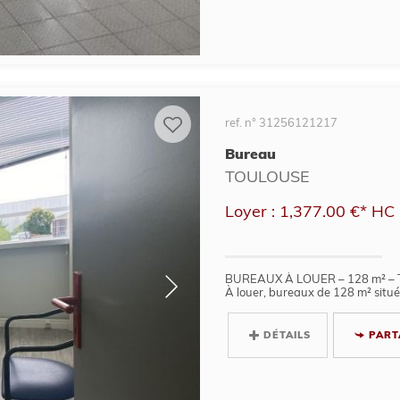
ref. n° 31256121217
Bureau
TOULOUSE
Loyer : 1,377.00 €*
HC
BUREAUX À LOUER – 128 m² 
À louer, bureaux de 128 m² situés
DÉTAILS
PART