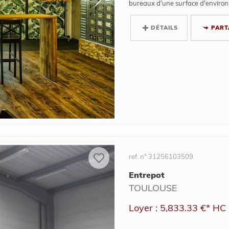
bureaux d'une surface d'environ
DÉTAILS
PART
ref. n° 31256103509
Entrepot
TOULOUSE
Loyer : 5,833.33 €*
HC