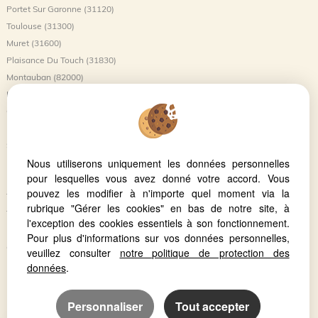
Portet Sur Garonne (31120)
Toulouse (31300)
Muret (31600)
Plaisance Du Touch (31830)
Montauban (82000)
L'union (31240)
Castanet Tolosan (31320)
Balma (31130)
Saint-jory (31790)
Nous utiliserons uniquement les données personnelles
Launaguet (31140)
pour lesquelles vous avez donné votre accord. Vous
Blagnac (31700)
pouvez les modifier à n'importe quel moment via la
Tournefeuille (31170)
rubrique "Gérer les cookies" en bas de notre site, à
Toulouse (31500)
l'exception des cookies essentiels à son fonctionnement.
Beauzelle (31700)
Pour plus d'informations sur vos données personnelles,
Castelnau D'estretefonds (31620)
veuillez consulter
notre politique de protection des
données
.
Personnaliser
Tout accepter