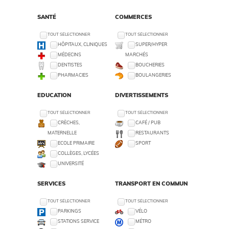
SANTÉ
COMMERCES
TOUT SÉLECTIONNER
TOUT SÉLECTIONNER
HÔPITAUX, CLINIQUES
SUPER/HYPER
MÉDECINS
MARCHÉS
DENTISTES
BOUCHERIES
PHARMACIES
BOULANGERIES
EDUCATION
DIVERTISSEMENTS
TOUT SÉLECTIONNER
TOUT SÉLECTIONNER
CRÈCHES,
CAFÉ / PUB
MATERNELLE
RESTAURANTS
ECOLE PRIMAIRE
SPORT
COLLÈGES, LYCÉES
UNIVERSITÉ
SERVICES
TRANSPORT EN COMMUN
TOUT SÉLECTIONNER
TOUT SÉLECTIONNER
PARKINGS
VÉLO
STATIONS SERVICE
MÉTRO