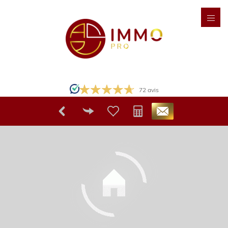
72
avis