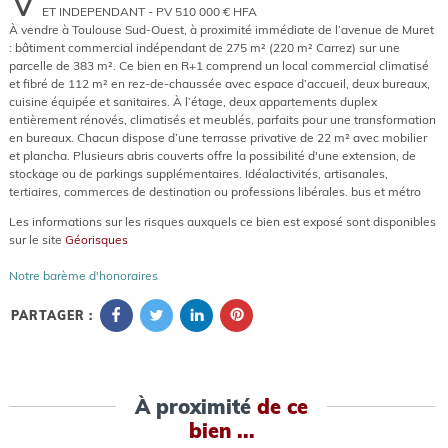
V
ET INDEPENDANT - PV 510 000 € HFA
À vendre à Toulouse Sud-Ouest, à proximité immédiate de l’avenue de Muret
: bâtiment commercial indépendant de 275 m² (220 m² Carrez) sur une
parcelle de 383 m². Ce bien en R+1 comprend un local commercial climatisé
et fibré de 112 m² en rez-de-chaussée avec espace d’accueil, deux bureaux,
cuisine équipée et sanitaires. À l’étage, deux appartements duplex
entièrement rénovés, climatisés et meublés, parfaits pour une transformation
en bureaux. Chacun dispose d’une terrasse privative de 22 m² avec mobilier
et plancha. Plusieurs abris couverts offre la possibilité d'une extension, de
stockage ou de parkings supplémentaires. Idéalactivités, artisanales,
tertiaires, commerces de destination ou professions libérales. bus et métro
Les informations sur les risques auxquels ce bien est exposé sont disponibles
sur le site
Géorisques
Notre barème d'honoraires
PARTAGER :
À proximité
de ce
bien ...