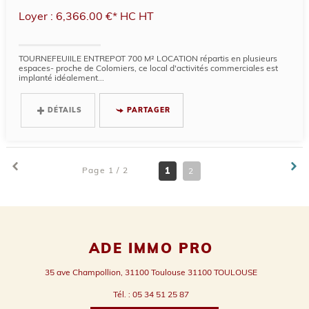
Loyer : 6,366.00 €*
HC
HT
TOURNEFEUIILE ENTREPOT 700 M² LOCATION répartis en plusieurs
espaces- proche de Colomiers, ce local d'activités commerciales est
implanté idéalement...
DÉTAILS
PARTAGER
Page 1 / 2
1
2
ADE IMMO PRO
35 ave Champollion, 31100 Toulouse
31100
TOULOUSE
Tél.
:
05 34 51 25 87