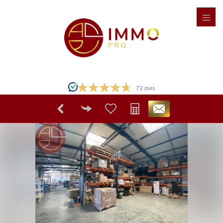
72
avis