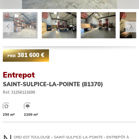
381 600 €
PRIX
Entrepot
SAINT-SULPICE-LA-POINTE (81370)
Réf.
31256121698
250 m²
2100 m²
ORD-EST TOULOUSE – SAINT-SULPICE-LA-POINTE – ENTREPÔT À