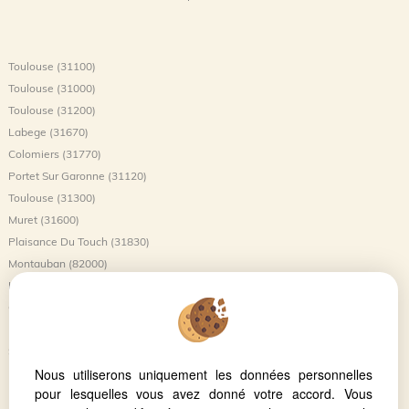
Toulouse (31100)
Toulouse (31000)
Toulouse (31200)
Labege (31670)
Colomiers (31770)
Portet Sur Garonne (31120)
Toulouse (31300)
Muret (31600)
Plaisance Du Touch (31830)
Montauban (82000)
L'union (31240)
Castanet Tolosan (31320)
Balma (31130)
Saint-jory (31790)
Nous utiliserons uniquement les données personnelles
Launaguet (31140)
pour lesquelles vous avez donné votre accord. Vous
Blagnac (31700)