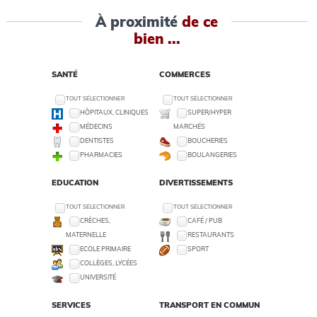
À proximité
de ce
bien ...
SANTÉ
COMMERCES
TOUT SÉLECTIONNER
TOUT SÉLECTIONNER
HÔPITAUX, CLINIQUES
SUPER/HYPER
MÉDECINS
MARCHÉS
DENTISTES
BOUCHERIES
PHARMACIES
BOULANGERIES
EDUCATION
DIVERTISSEMENTS
TOUT SÉLECTIONNER
TOUT SÉLECTIONNER
CRÈCHES,
CAFÉ / PUB
MATERNELLE
RESTAURANTS
ECOLE PRIMAIRE
SPORT
COLLÈGES, LYCÉES
UNIVERSITÉ
SERVICES
TRANSPORT EN COMMUN