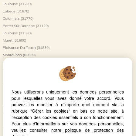
Toulouse (31200)
Labege (31670)
Colomiers (31770)
Portet Sur Garonne (31120)
Toulouse (31300)
Muret (31600)
Plaisance Du Touch (31830)
Montauban (82000)
L'union (31240)
Castanet Tolosan (31320)
Balma (31130)
Saint-jory (31790)
Nous utiliserons uniquement les données personnelles
Launaguet (31140)
pour lesquelles vous avez donné votre accord. Vous
Blagnac (31700)
pouvez les modifier à n'importe quel moment via la
Tournefeuille (31170)
rubrique "Gérer les cookies" en bas de notre site, à
Toulouse (31500)
l'exception des cookies essentiels à son fonctionnement.
Beauzelle (31700)
Pour plus d'informations sur vos données personnelles,
Castelnau D'estretefonds (31620)
veuillez consulter
notre politique de protection des