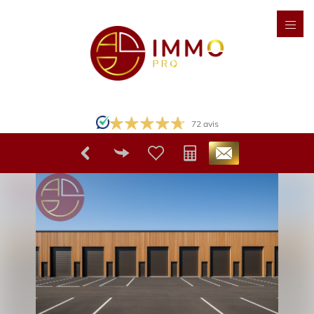
72
avis