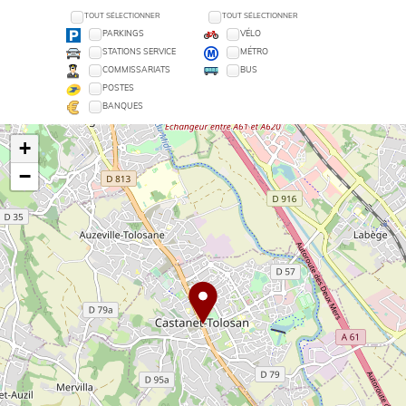
TOUT SÉLECTIONNER
TOUT SÉLECTIONNER
PARKINGS
VÉLO
STATIONS SERVICE
MÉTRO
COMMISSARIATS
BUS
POSTES
BANQUES
+
−