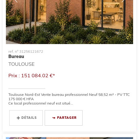
ref. n° 31256121672
Bureau
TOULOUSE
Prix : 151 084.02 €*
Toulouse Nord-Est Vente bureau professionnel Neuf 58,52 m² - PV TTC
175 000 € HFA
Ce local professionnel neuf est situé...
DÉTAILS
PARTAGER