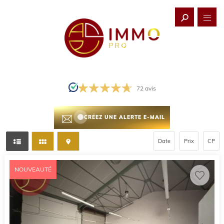
72
avis
CRÉEZ UNE ALERTE E-MAIL
Date
Prix
CP
NOUVEAUTÉ