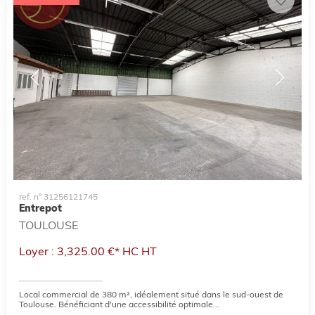
ref. n° 31256121745
Entrepot
TOULOUSE
Loyer : 3,325.00 €*
HC
HT
Local commercial de 380 m², idéalement situé dans le sud-ouest de
Toulouse. Bénéficiant d'une accessibilité optimale...