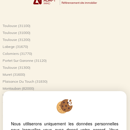
Référencement site immobilier
Toulouse (31100)
Toulouse (31000)
Toulouse (31200)
Labege (31670)
Colomiers (31770)
Portet Sur Garonne (31120)
Toulouse (31300)
Muret (31600)
Plaisance Du Touch (31830)
Montauban (82000)
L'union (31240)
Castanet Tolosan (31320)
Balma (31130)
Saint-jory (31790)
Nous utiliserons uniquement les données personnelles
Launaguet (31140)
pour lesquelles vous avez donné votre accord. Vous