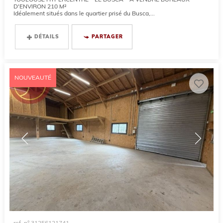
D'ENVIRON 210 M²
Idéalement situés dans le quartier prisé du Busca,...
DÉTAILS
PARTAGER
NOUVEAUTÉ
ref. n° 31256121741