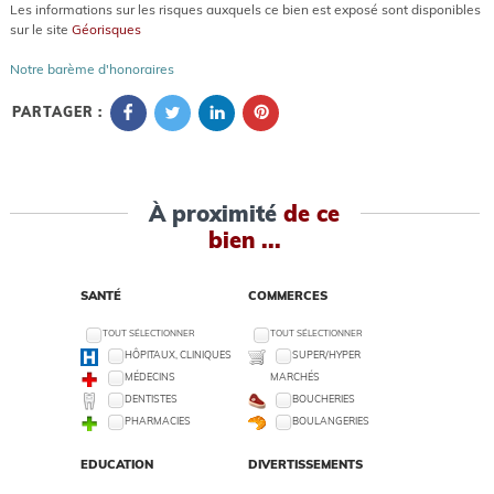
Les informations sur les risques auxquels ce bien est exposé sont disponibles
sur le site
Géorisques
Notre barème d'honoraires
PARTAGER :
À proximité
de ce
bien ...
SANTÉ
COMMERCES
TOUT SÉLECTIONNER
TOUT SÉLECTIONNER
HÔPITAUX, CLINIQUES
SUPER/HYPER
MÉDECINS
MARCHÉS
DENTISTES
BOUCHERIES
PHARMACIES
BOULANGERIES
EDUCATION
DIVERTISSEMENTS