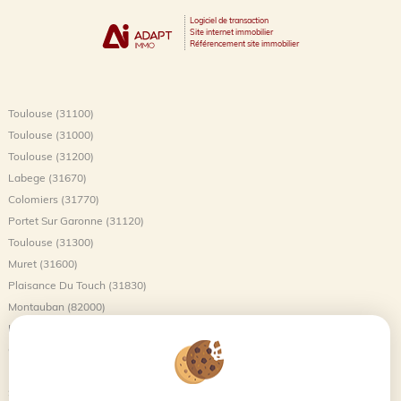
Logiciel de transaction
Site internet immobilier
Référencement site immobilier
Toulouse (31100)
Toulouse (31000)
Toulouse (31200)
Labege (31670)
Colomiers (31770)
Portet Sur Garonne (31120)
Toulouse (31300)
Muret (31600)
Plaisance Du Touch (31830)
Montauban (82000)
L'union (31240)
Castanet Tolosan (31320)
Balma (31130)
Saint-jory (31790)