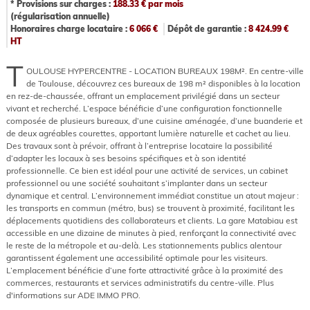
* Provisions sur charges :
188.33
€ par mois
(régularisation annuelle)
Honoraires charge locataire :
6 066
€
Dépôt de garantie :
8 424.99
€
HT
T
OULOUSE HYPERCENTRE - LOCATION BUREAUX 198M². En centre-ville
de Toulouse, découvrez ces bureaux de 198 m² disponibles à la location
en rez-de-chaussée, offrant un emplacement privilégié dans un secteur
vivant et recherché. L’espace bénéficie d’une configuration fonctionnelle
composée de plusieurs bureaux, d’une cuisine aménagée, d’une buanderie et
de deux agréables courettes, apportant lumière naturelle et cachet au lieu.
Des travaux sont à prévoir, offrant à l’entreprise locataire la possibilité
d’adapter les locaux à ses besoins spécifiques et à son identité
professionnelle. Ce bien est idéal pour une activité de services, un cabinet
professionnel ou une société souhaitant s’implanter dans un secteur
dynamique et central. L’environnement immédiat constitue un atout majeur :
les transports en commun (métro, bus) se trouvent à proximité, facilitant les
déplacements quotidiens des collaborateurs et clients. La gare Matabiau est
accessible en une dizaine de minutes à pied, renforçant la connectivité avec
le reste de la métropole et au-delà. Les stationnements publics alentour
garantissent également une accessibilité optimale pour les visiteurs.
L’emplacement bénéficie d’une forte attractivité grâce à la proximité des
commerces, restaurants et services administratifs du centre-ville. Plus
d'informations sur ADE IMMO PRO.