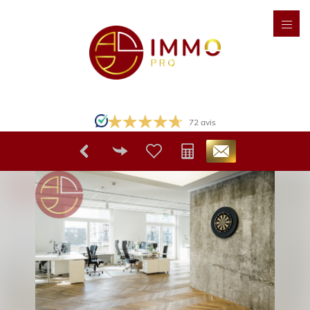
72
avis