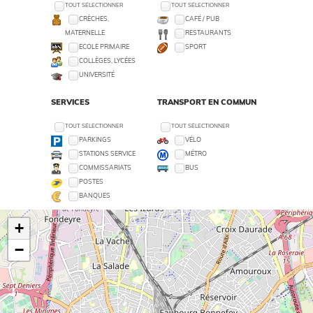
TOUT SÉLECTIONNER
TOUT SÉLECTIONNER
CRÈCHES,
CAFÉ / PUB
MATERNELLE
RESTAURANTS
ECOLE PRIMAIRE
SPORT
COLLÈGES, LYCÉES
UNIVERSITÉ
SERVICES
TRANSPORT EN COMMUN
TOUT SÉLECTIONNER
TOUT SÉLECTIONNER
PARKINGS
VÉLO
STATIONS SERVICE
MÉTRO
COMMISSARIATS
BUS
POSTES
BANQUES
+
−