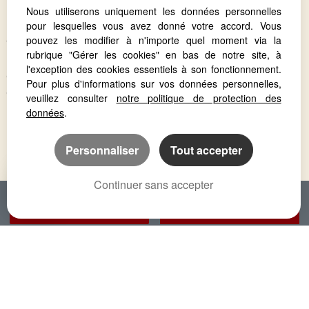
Nous utiliserons uniquement les données personnelles
Launaguet (31140)
pour lesquelles vous avez donné votre accord. Vous
Blagnac (31700)
pouvez les modifier à n'importe quel moment via la
Tournefeuille (31170)
rubrique "Gérer les cookies" en bas de notre site, à
Beauzelle (31700)
l'exception des cookies essentiels à son fonctionnement.
Castelnau D'estretefonds (31620)
Pour plus d'informations sur vos données personnelles,
Cugnaux (31270)
veuillez consulter
notre politique de protection des
données
.
Personnaliser
Tout accepter
Continuer sans accepter
APPELER
NOUS CONTACTER